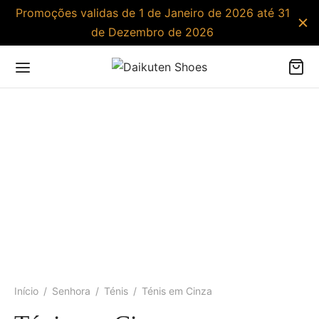
Promoções validas de 1 de Janeiro de 2026 até 31
de Dezembro de 2026
Início
/
Senhora
/
Ténis
/
Ténis em Cinza