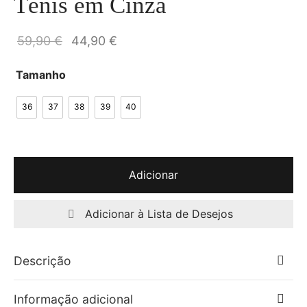
Ténis em Cinza
O preço
O preço
59,90
€
44,90
€
original
atual é:
Tamanho
era:
44,90 €.
59,90 €.
36
37
38
39
40
Adicionar
Adicionar à Lista de Desejos
Descrição
Informação adicional