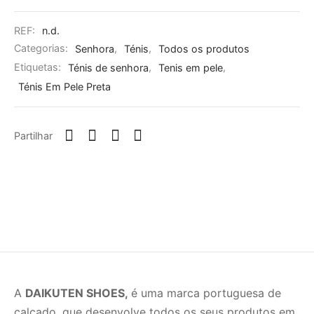
REF:
n.d.
Categorias:
Senhora
,
Ténis
,
Todos os produtos
Etiquetas:
Ténis de senhora
,
Tenis em pele
,
Ténis Em Pele Preta
Partilhar
A
DAIKUTEN SHOES,
é uma marca portuguesa de
calçado, que desenvolve todos os seus produtos em