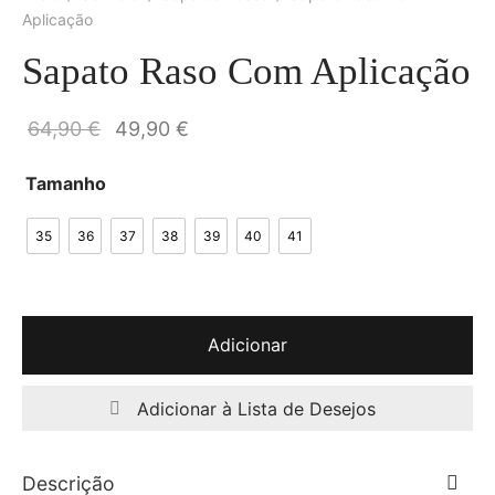
Aplicação
Sapato Raso Com Aplicação
O preço
O preço
64,90
€
49,90
€
original
atual é:
Tamanho
era:
49,90 €.
64,90 €.
35
36
37
38
39
40
41
Adicionar
Adicionar à Lista de Desejos
Descrição