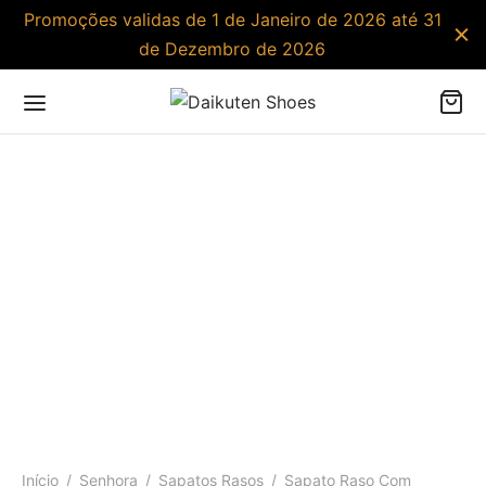
Promoções validas de 1 de Janeiro de 2026 até 31
de Dezembro de 2026
Início
/
Senhora
/
Sapatos Rasos
/
Sapato Raso Com