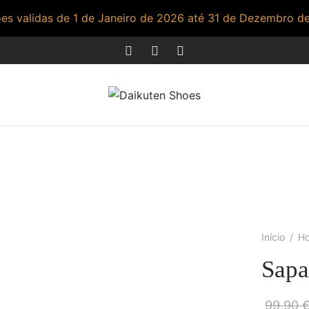
s validas de 1 de Janeiro de 2026 até 31 de Dezembro d
Início
/
H
Sapa
99,90