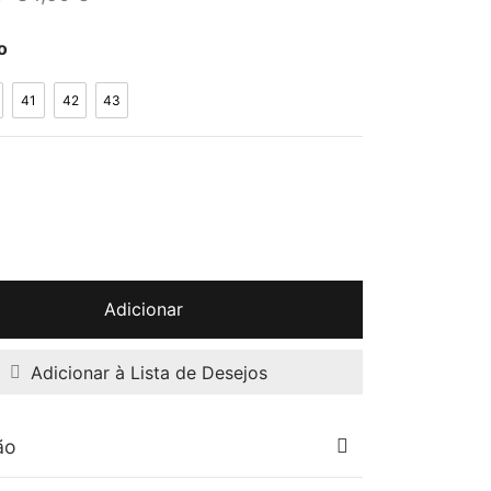
original
atual é:
o
era:
84,90 €.
99,90 €.
41
42
43
Adicionar
Adicionar à Lista de Desejos
ão