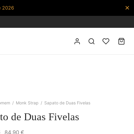
e 2026
omem
/
Monk Strap
/
Sapato de Duas Fivelas
to de Duas Fivelas
O preço
O preço
€
84,90
€