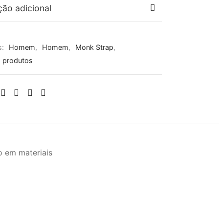
ção adicional
s:
Homem
,
Homem
,
Monk Strap
,
 produtos
 em materiais