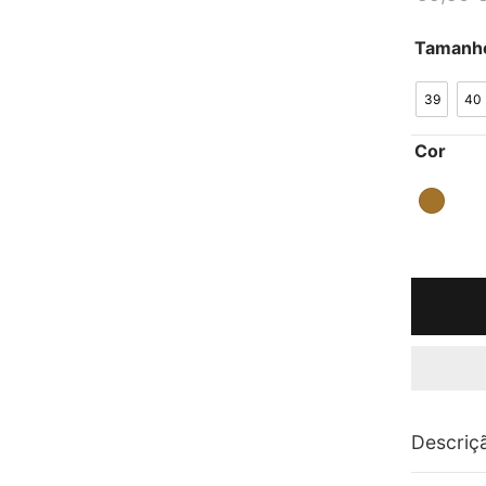
Tamanh
39
40
Cor
Descriç