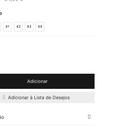
original
atual é:
o
era:
84,90 €.
99,90 €.
41
42
43
44
Adicionar
Adicionar à Lista de Desejos
ão