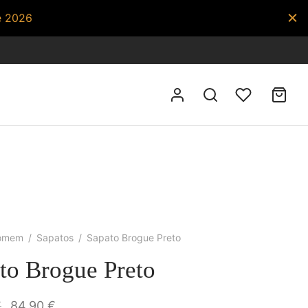
e 2026
omem
/
Sapatos
/
Sapato Brogue Preto
to Brogue Preto
O preço
O preço
€
84,90
€