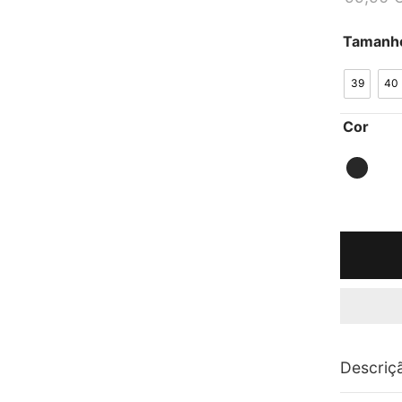
Tamanh
39
40
Cor
Descriç