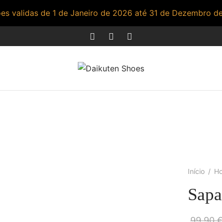
s validas de 1 de Janeiro de 2026 até 31 de Dezembro d
Início
/
H
Sapa
99,90