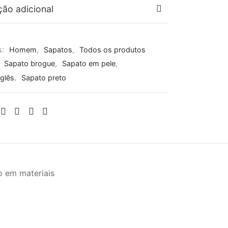
ção adicional
s:
Homem
,
Sapatos
,
Todos os produtos
:
Sapato brogue
,
Sapato em pele
,
glês
,
Sapato preto
 em materiais