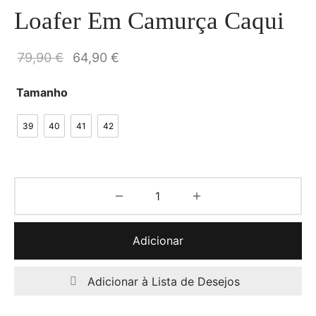
Loafer Em Camurça Caqui
O preço
O preço
79,90
€
64,90
€
original
atual é:
Tamanho
era:
64,90 €.
79,90 €.
39
40
41
42
Adicionar
Adicionar à Lista de Desejos