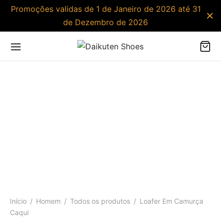
Promoções validas de 1 de Janeiro de 2026 até 31
de Dezembro de 2026
Início
/
Homem
/
Todos os produtos
/
Loafer Em Camurça
Caqui