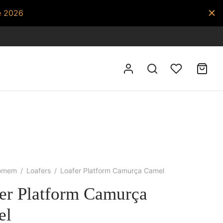
e 2026
omem
/
Loafers
/
Loafer Platform Camurça Camel
er Platform Camurça
el