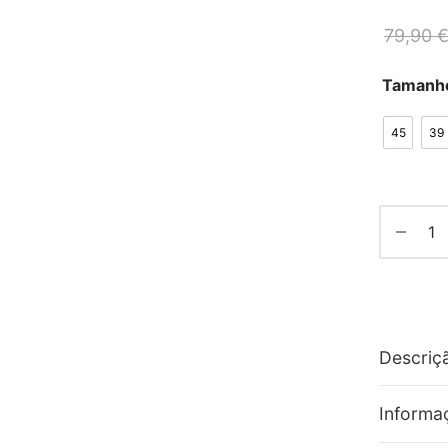
79,90
Tamanh
45
39
Descriç
Informa