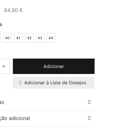
O preço
O preço
€
64,90
€
original
atual é:
o
era:
64,90 €.
79,90 €.
40
41
42
43
44
Adicionar
Adicionar à Lista de Desejos
ão
ção adicional