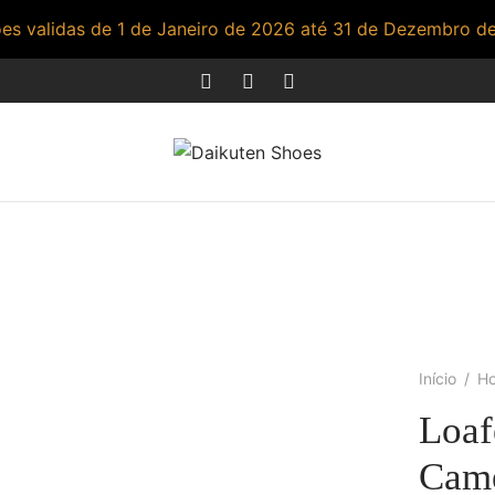
s validas de 1 de Janeiro de 2026 até 31 de Dezembro d
Início
/
H
Loaf
Cam