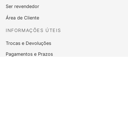
Ser revendedor
Área de Cliente
INFORMAÇÕES ÚTEIS
Trocas e Devoluções
Pagamentos e Prazos
Termos & Condições
Privacidade e Segurança
Perguntas Frequentes
Livro de Reclamações
Direito de Livre Resolução
LOJA ONLINE