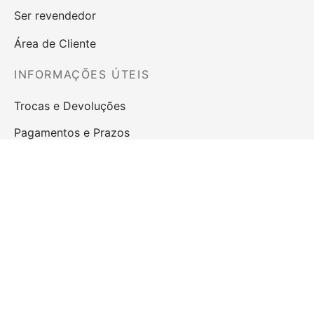
Ser revendedor
Área de Cliente
INFORMAÇÕES ÚTEIS
Trocas e Devoluções
Pagamentos e Prazos
Termos & Condições
Privacidade e Segurança
Perguntas Frequentes
Livro de Reclamações
Direito de Livre Resolução
LOJA ONLINE