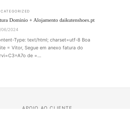
CATEGORIZED
tura Dominio + Alojamento daikutenshoes.pt
/06/2024
ntent-Type: text/html; charset=utf-8 Boa
ite = Vitor, Segue em anexo fatura do
rvi=C3=A7o de =…
APOIO AO CLIENTE
+351 916 865 437