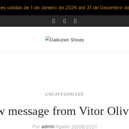
s validas de 1 de Janeiro de 2026 até 31 de Dezembro d
UNCATEGORIZED
 message from Vitor Oliv
Por
admin
ligado
20/08/2021