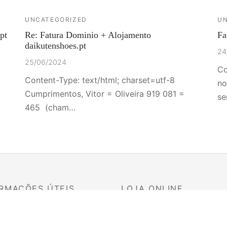
UNCATEGORIZED
UN
pt
Re: Fatura Dominio + Alojamento
Fa
daikutenshoes.pt
24
25/06/2024
Co
Content-Type: text/html; charset=utf-8
no
Cumprimentos, Vitor = Oliveira 919 081 =
se
465 (cham…
RMAÇÕES ÚTEIS
LOJA ONLINE
s e Devoluções
Senhora