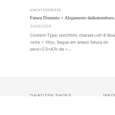
UNCATEGORIZED
Fatura Dominio + Alojamento daikutenshoes.
24/06/2024
Content-Type: text/html; charset=utf-8 Boa
noite = Vitor, Segue em anexo fatura do
servi=C3=A7o de =…
DAIKUTEN SHOES
INFO
SOBRE NÓS
Troca