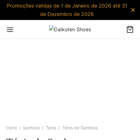
Promoções validas de 1 de Janeiro de 2026 até 31
de Dezembro de 2026
Início
/
Senhora
/
Ténis
/
Ténis de Senhora