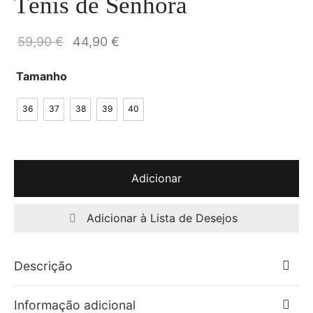
Ténis de Senhora
O preço
O preço
59,90
€
44,90
€
original
atual é:
Tamanho
era:
44,90 €.
59,90 €.
36
37
38
39
40
Adicionar
Adicionar à Lista de Desejos
Descrição
Informação adicional