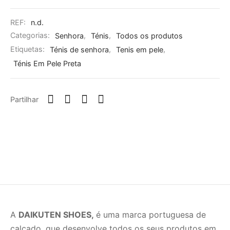
REF:
n.d.
Categorias:
Senhora
,
Ténis
,
Todos os produtos
Etiquetas:
Ténis de senhora
,
Tenis em pele
,
Ténis Em Pele Preta
Partilhar
A
DAIKUTEN SHOES,
é uma marca portuguesa de
calçado, que desenvolve todos os seus produtos em