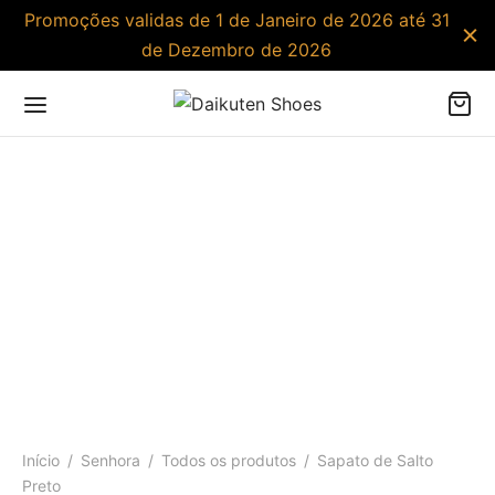
Promoções validas de 1 de Janeiro de 2026 até 31
de Dezembro de 2026
Início
/
Senhora
/
Todos os produtos
/
Sapato de Salto
Preto