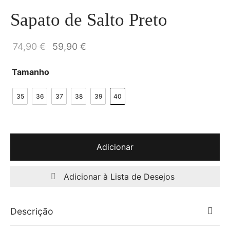
Sapato de Salto Preto
O preço
O preço
74,90
€
59,90
€
original
atual é:
Tamanho
era:
59,90 €.
74,90 €.
35
36
37
38
39
40
Adicionar
Adicionar à Lista de Desejos
Descrição