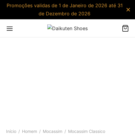
Promoções validas de 1 de Janeiro de 2026 até 31
de Dezembro de 2026
Início
/
Homem
/
Mocassim
/
Mocassim Classico