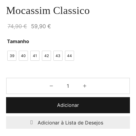
Mocassim Classico
O preço
O preço
74,90
€
59,90
€
original
atual é:
Tamanho
era:
59,90 €.
74,90 €.
39
40
41
42
43
44
Adicionar
Adicionar à Lista de Desejos