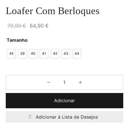
Loafer Com Berloques
O preço
O preço
79,90
€
64,90
€
original
atual é:
Tamanho
era:
64,90 €.
79,90 €.
45
39
40
41
42
43
44
Adicionar
Adicionar à Lista de Desejos