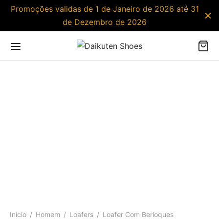
Promoções validas de 1 de Janeiro de 2026 até 31
de Dezembro de 2026
Início
/
Homem
/
Loafers
/
Loafer Com Berloques