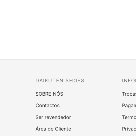
Sapato Raso Cor de Laranja
O preço
O preço
64,90
€
49,90
€
original
atual é:
Ver opções
era:
49,90 €.
64,90 €.
DAIKUTEN SHOES
INFO
SOBRE NÓS
Troca
Contactos
Pagam
Ser revendedor
Termo
Área de Cliente
Priva