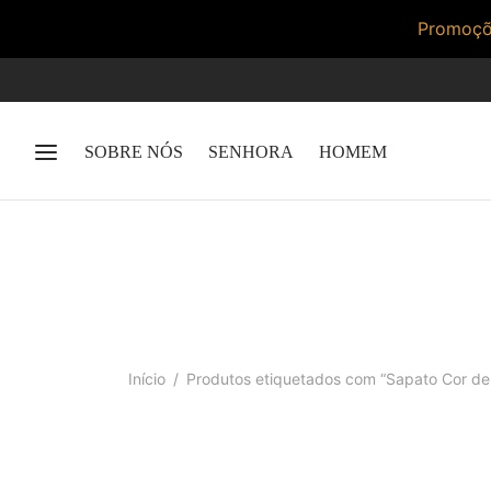
Promoçõe
SOBRE NÓS
SENHORA
HOMEM
Início
/
Produtos etiquetados com “Sapato Cor de 