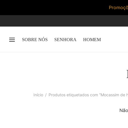
Promoçõe
SOBRE NÓS
SENHORA
HOMEM
Início
/
Produtos etiquetados com “Mocassim de 
Não