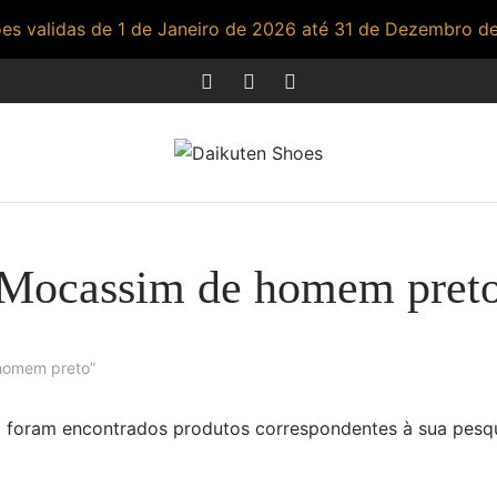
s validas de 1 de Janeiro de 2026 até 31 de Dezembro d
Mocassim de homem pret
homem preto”
 foram encontrados produtos correspondentes à sua pesqu